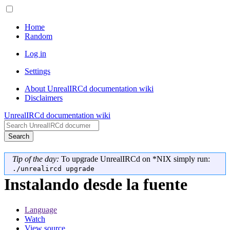
Home
Random
Log in
Settings
About UnrealIRCd documentation wiki
Disclaimers
UnrealIRCd documentation wiki
Search
Tip of the day:
To upgrade UnrealIRCd on *NIX simply run:
./unrealircd upgrade
Instalando desde la fuente
Language
Watch
View source