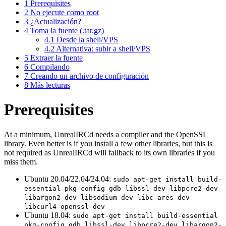
1
Prerequisites
2
No ejecute como root
3
¿Actualización?
4
Toma la fuente (.tar.gz)
4.1
Desde la shell/VPS
4.2
Alternativa: subir a shell/VPS
5
Extraer la fuente
6
Compilando
7
Creando un archivo de configuración
8
Más lecturas
Prerequisites
At a minimum, UnrealIRCd needs a compiler and the OpenSSL
library. Even better is if you install a few other libraries, but this is
not required as UnrealIRCd will fallback to its own libraries if you
miss them.
Ubuntu 20.04/22.04/24.04:
sudo apt-get install build-
essential pkg-config gdb libssl-dev libpcre2-dev
libargon2-dev libsodium-dev libc-ares-dev
libcurl4-openssl-dev
Ubuntu 18.04:
sudo apt-get install build-essential
pkg-config gdb libssl-dev libpcre2-dev libargon2-