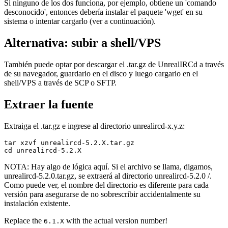
Si ninguno de los dos funciona, por ejemplo, obtiene un 'comando
desconocido', entonces debería instalar el paquete 'wget' en su
sistema o intentar cargarlo (ver a continuación).
Alternativa: subir a shell/VPS
También puede optar por descargar el .tar.gz de UnrealIRCd a través
de su navegador, guardarlo en el disco y luego cargarlo en el
shell/VPS a través de SCP o SFTP.
Extraer la fuente
Extraiga el .tar.gz e ingrese al directorio unrealircd-x.y.z:
tar xzvf unrealircd-5.2.X.tar.gz

NOTA: Hay algo de lógica aquí. Si el archivo se llama, digamos,
unrealircd-5.2.0.tar.gz, se extraerá al directorio unrealircd-5.2.0 /.
Como puede ver, el nombre del directorio es diferente para cada
versión para asegurarse de no sobrescribir accidentalmente su
instalación existente.
Replace the
with the actual version number!
6.1.X