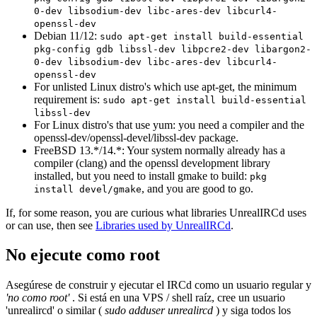
0-dev libsodium-dev libc-ares-dev libcurl4-
openssl-dev
Debian 11/12:
sudo apt-get install build-essential
pkg-config gdb libssl-dev libpcre2-dev libargon2-
0-dev libsodium-dev libc-ares-dev libcurl4-
openssl-dev
For unlisted Linux distro's which use apt-get, the minimum
requirement is:
sudo apt-get install build-essential
libssl-dev
For Linux distro's that use yum: you need a compiler and the
openssl-dev/openssl-devel/libssl-dev package.
FreeBSD 13.*/14.*: Your system normally already has a
compiler (clang) and the openssl development library
installed, but you need to install gmake to build:
pkg
, and you are good to go.
install devel/gmake
If, for some reason, you are curious what libraries UnrealIRCd uses
or can use, then see
Libraries used by UnrealIRCd
.
No ejecute como root
Asegúrese de construir y ejecutar el IRCd como un usuario regular y
'no como root'
. Si está en una VPS / shell raíz, cree un usuario
'unrealircd' o similar (
sudo adduser unrealircd
) y siga todos los