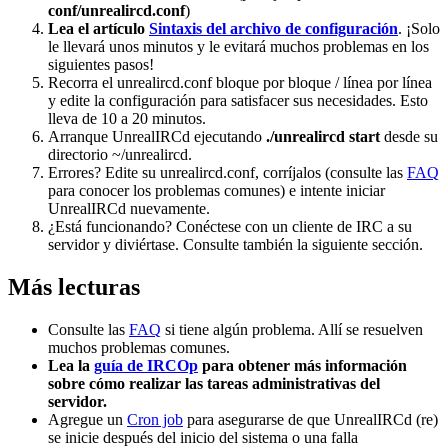
conf/unrealircd.conf
)
Lea el artículo
Sintaxis del archivo de configuración
. ¡Solo
le llevará unos minutos y le evitará muchos problemas en los
siguientes pasos!
Recorra el unrealircd.conf bloque por bloque / línea por línea
y edite la configuración para satisfacer sus necesidades. Esto
lleva de 10 a 20 minutos.
Arranque UnrealIRCd ejecutando
./unrealircd start
desde su
directorio ~/unrealircd.
Errores? Edite su unrealircd.conf, corríjalos (consulte las
FAQ
para conocer los problemas comunes) e intente iniciar
UnrealIRCd nuevamente.
¿Está funcionando? Conéctese con un cliente de IRC a su
servidor y diviértase. Consulte también la siguiente sección.
Más lecturas
Consulte las
FAQ
si tiene algún problema. Allí se resuelven
muchos problemas comunes.
Lea la
guía de IRCOp
para obtener más información
sobre cómo realizar las tareas administrativas del
servidor.
Agregue un
Cron job
para asegurarse de que UnrealIRCd (re)
se inicie después del inicio del sistema o una falla