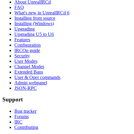
About UnrealIRCd
FAQ
What's new in UnrealIRCd 6
Installing from source
Installing (Windows)
Upgrading
Upgrading U5 to U6
Features
Configuration
IRCOp guide
Security
User Modes
Channel Modes
Extended Bans
User & Oper commands
Admin webpanel
JSON-RPC
Support
Bug tracker
Forums
IRC
Contributing