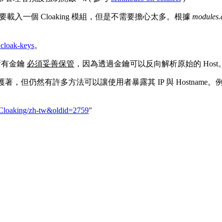
你至少需要載入一個 Cloaking 模組，但是不需要擔心太多。根據
modules.d
::cloak-keys
。
所有金鑰
必須妥善保管
，因為透過金鑰可以反向解析原始的 Host。
ng 機制保護著，但仍然有許多方法可以讓使用者暴露其 IP 與 Hos
。
e=Cloaking/zh-tw&oldid=2759
"