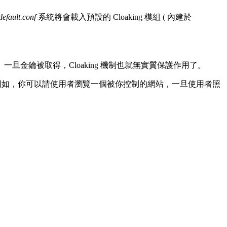
efault.conf
系統將會載入預設的 Cloaking 模組 ( 內建於
一旦金鑰被取得，Cloaking 機制也就無實質保護作用了。
tname。例如，你可以請使用者瀏覽一個被你控制的網站，一旦使用者照