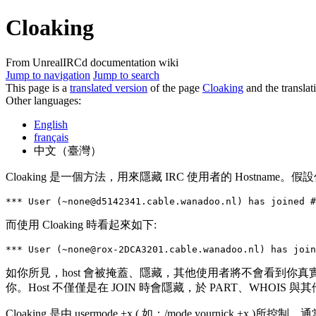
Cloaking
From UnrealIRCd documentation wiki
Jump to navigation
Jump to search
This page is a
translated version
of the page
Cloaking
and the transla
Other languages:
English
français
中文（臺灣）
Cloaking 是一個方法，用來隱藏 IRC 使用者的 Hostname。假設你的 
*** User (
~none@d5142341.cable.wanadoo.nl
) has joined #
而使用 Cloaking 時看起來如下:
*** User (
~none@rox-2DCA3201.cable.wanadoo.nl
) has join
如你所見，host 會被掩蓋、隱藏，其他使用者將不會看到你真實的 host
你。Host 不僅僅是在 JOIN 時會隱藏，於 PART、WHOIS
Cloaking 是由 usermode +x ( 如：/mode yournick +x 