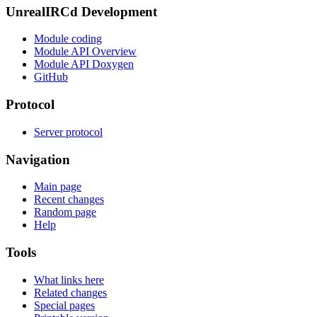
UnrealIRCd Development
Module coding
Module API Overview
Module API Doxygen
GitHub
Protocol
Server protocol
Navigation
Main page
Recent changes
Random page
Help
Tools
What links here
Related changes
Special pages