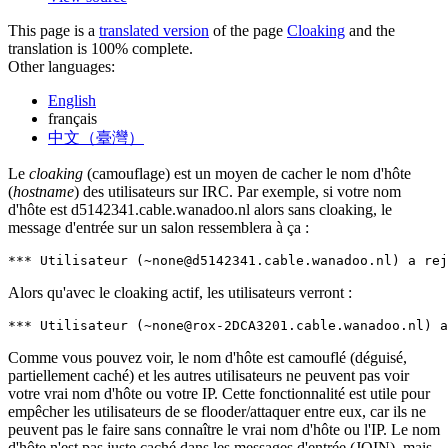
This page is a
translated version
of the page
Cloaking
and the
translation is 100% complete.
Other languages:
English
français
中文（臺灣）
Le
cloaking
(camouflage) est un moyen de cacher le nom d'hôte
(
hostname
) des utilisateurs sur IRC. Par exemple, si votre nom
d'hôte est d5142341.cable.wanadoo.nl alors sans cloaking, le
message d'entrée sur un salon ressemblera à ça :
*** Utilisateur (
~none@d5142341.cable.wanadoo.nl
) a rej
Alors qu'avec le cloaking actif, les utilisateurs verront :
*** Utilisateur (
~none@rox-2DCA3201.cable.wanadoo.nl
) a
Comme vous pouvez voir, le nom d'hôte est camouflé (déguisé,
partiellement caché) et les autres utilisateurs ne peuvent pas voir
votre vrai nom d'hôte ou votre IP. Cette fonctionnalité est utile pour
empêcher les utilisateurs de se flooder/attaquer entre eux, car ils ne
peuvent pas le faire sans connaître le vrai nom d'hôte ou l'IP. Le nom
d'hôte n'est pas juste caché dans les messages d'entrée (JOIN), mais