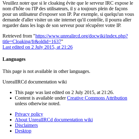
Veuillez noter que si le cloaking évite que le serveur IRC expose le
nom d'hôte ou l'IP des utilisateurs, il y a toujours plein de façons
pour un utilisateur d'exposer son IP. Par exemple, si quelqu'un vous
demande d'aller visiter un site internet qu'il contrôle, il pourra aller
regarder dans les logs de son serveur pour récupérer votre IP.
Retrieved from "
https://www.unrealircd.org/docwiki/index.php?
title=Cloaking/fr&oldid=1637
"
Last edited on 2 July 2015, at 21:26
Languages
This page is not available in other languages.
UnrealIRCd documentation wiki
This page was last edited on 2 July 2015, at 21:26.
Content is available under
Creative Commons Attribution
unless otherwise noted.
Privacy policy
About UnrealIRCd documentation wiki
Disclaimers
Desktop