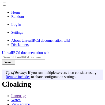
Home
Random
Log in
Settings
About UnrealIRCd documentation wiki
Disclaimers
UnrealIRCd documentation wiki
Search
Tip of the day:
If you run multiple servers then consider using
Remote includes
to share configuration settings.
Cloaking
Language
Watch
View source