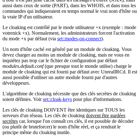
aussi dans ceux de sortie (PART), dans les WHOIS, et dans tous les
commandes qui indiqueraient en temps normal le vrai nom d'hôte ou
la vraie IP d'un utilisateur.
Le cloaking est contrôlé par le mode utilisateur +x (exemple : /mode
votrenick +x). Normalement, les administrateurs forcent l'activation
du mode +x par défaut (via
set::modes-on-connect
).
Un nom d'hôte caché est généré par un module de cloaking. Vous
devez charger au moins un module de cloaking, mais ne vous en
inquiétez pas trop car le fichier de configuration par défaut
modules.default.conf
(que presque tout le monde utilise) charge le
module de cloaking qui est fourni par défaut avec UnrealIRCd. Il est
aussi possible d'utiliser un autre module fourni par d'autres
développeurs.
L'algorithme de cloaking nécessite que des clés secrètes de cloaking
soient définies. Voir
set::cloak-keys
pour plus d'informations.
Les clés de cloaking DOIVENT être identiques sur TOUS les
serveurs d'un réseau. Les clés de cloaking
doivent être gardées
secrètes
car, lorsque l'on connaît ces clés, il est possible de décoder
(ou plutôt de bruteforcer) le nom d'hôte réel, et ça rendrait le
principe même du cloaking inutile.